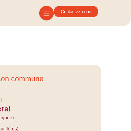
Contactez-nous
ison commune
fr
ral
rjorie)
uillères)