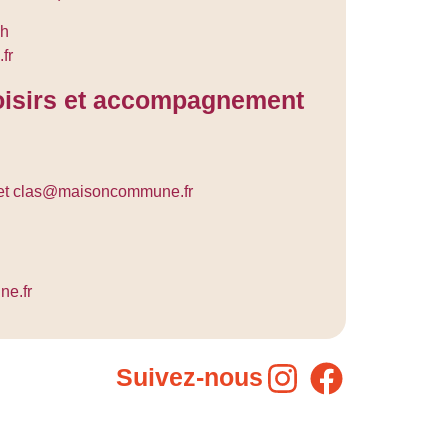
8h
fr
loisirs et accompagnement
et clas@maisoncommune.fr
e.fr
Suivez-nous