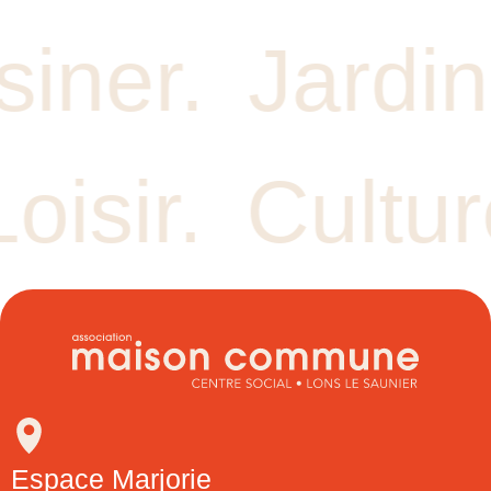
siner.
Jardin
Loisir.
Cultur
Espace Marjorie