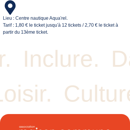
Lieu : Centre nautique Aqua'rel.
Tarif : 1,80 € le ticket jusqu'à 12 tickets / 2,70 € le ticket à
partir du 13ème ticket.
r.
Inclure.
D
oisir.
Cultur