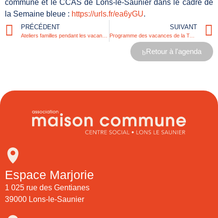
commune et le CCAS de Lons-le-Saunier dans le cadre de
la Semaine bleue :
https://urls.fr/ea6yGU
.
PRÉCÉDENT
SUIVANT
Ateliers familles pendant les vacances de la Toussaint 2025
Programme des vacances de la Toussaint à l’accueil de loisirs
Retour à l'agenda
Espace Marjorie
1 025 rue des Gentianes
39000 Lons-le-Saunier